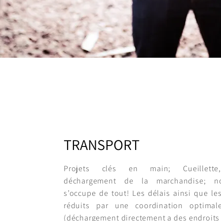
TRANSPORT
Projets clés en main; Cueillette,
déchargement de la marchandise; n
s’occupe de tout! Les délais ainsi que les
réduits par une coordination optimal
(déchargement directement a des endroits