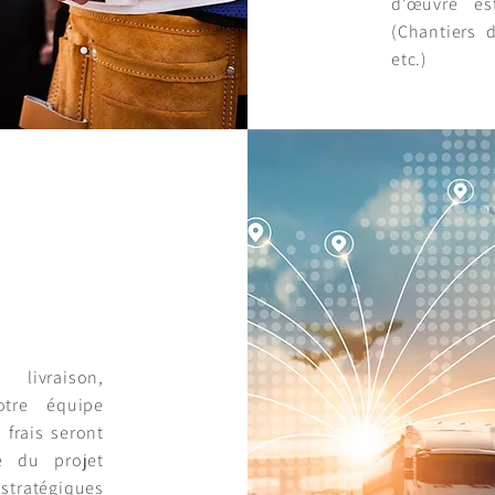
d'
œuvre
est
(Chantiers d
etc.)
 livraison,
otre équipe
 frais seront
e du projet
 stratégiques