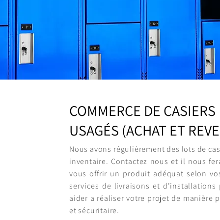
COMMERCE DE CASIERS
USAGÉS (ACHAT ET REV
Nous avons régulièrement des lots de cas
inventaire. Contactez nous et il nous fer
vous offrir un produit adéquat selon v
services de livraisons et d'installation
aider a réaliser votre projet de manière 
et sécuritaire.