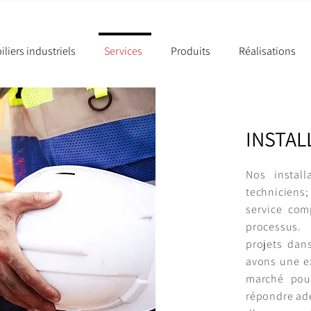
liers industriels
Services
Produits
Réalisations
INSTAL
Nos instal
techniciens;
service com
processus.
projets
dans
avons une ex
marché pou
répondre ad