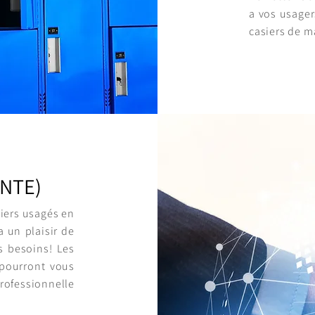
a vos usager
casiers de m
ENTE)
iers usagés en
a un plaisir de
os besoins!
Les
s pourront vous
professionnelle